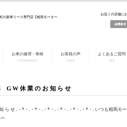
お近くの店舗にお問
町の新車リース専門店【相馬モーター
お車の修理・車検
お客様の声
よくあるご質問
年 G W 休 業 の お 知 ら せ
 お 知 ら せ .・*・.・*・.・*・.・*・.・*・.・*・. いつも
む
→