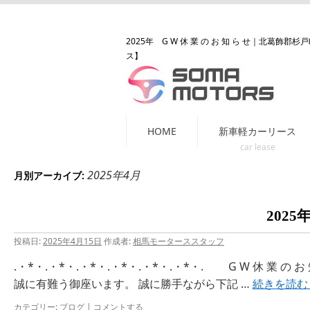
2025年 G W 休 業 の お 知 ら せ
｜北葛飾郡杉戸
ス】
コ
HOME
新車軽カーリース
ン
テ
2025年4月
月別アーカイブ:
ン
ツ
2025
へ
投稿日:
2025年4月15日
作成者:
相馬モーターススタッフ
ス
.・*・.・*・.・*・.・*・.・*・.・*・. G W 休 業 の
キ
誠に有難う御座います。 誠に勝手ながら下記 …
続きを読
ッ
プ
カテゴリー:
ブログ
|
コメントする