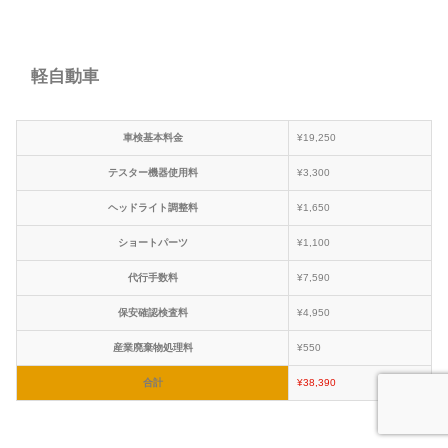
軽自動車
車検基本料金
¥19,250
テスター機器使用料
¥3,300
ヘッドライト調整料
¥1,650
ショートパーツ
¥1,100
代行手数料
¥7,590
保安確認検査料
¥4,950
産業廃棄物処理料
¥550
合計
¥38,390