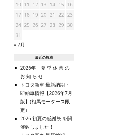
10
11
12
13
14
15
16
17
18
19
20
21
22
23
24
25
26
27
28
29
30
31
« 7月
最近の投稿
2026年 夏 季 休 業 の
お 知 ら せ
トヨタ新車 最新納期・
即納車情報【2026年7月
版】(相馬モータース限
定）
2026 初夏の感謝祭 を開
催致しました！