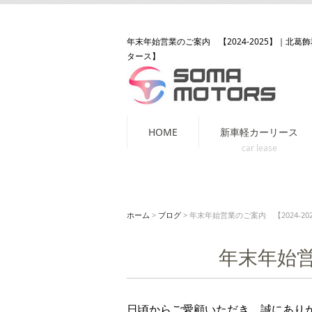
年末年始営業のご案内 【2024-2025】
｜北葛飾
タース】
コ
HOME
新車軽カーリース
ン
テ
ン
ツ
ホーム
>
ブログ
>
年末年始営業のご案内 【2024-20
へ
ス
年末年始営業
キ
ッ
プ
日頃からご愛顧いただき、誠にあり