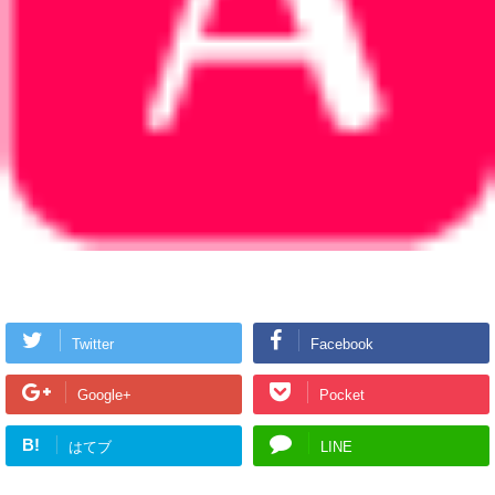
Twitter
Facebook
Google+
Pocket
B!
はてブ
LINE