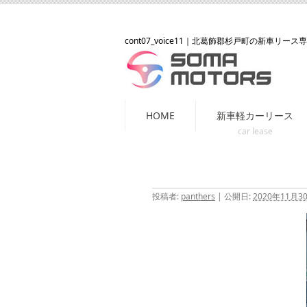
cont07_voice11
｜北葛飾郡杉戸町の新車リース
コ
HOME
新車軽カーリース
ン
テ
ン
ツ
投稿者:
panthers
|
公開日:
2020年11月3
へ
ス
キ
ッ
プ