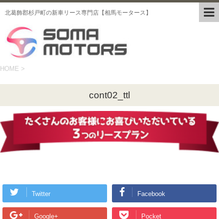
北葛飾郡杉戸町の新車リース専門店【相馬モータース】
HOME
>
cont02_ttl
Twitter
Facebook
Google+
Pocket