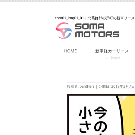
cont01_img01_01
｜北葛飾郡杉戸町の新車リース
コ
HOME
新車軽カーリース
ン
テ
ン
ツ
投稿者:
panthers
|
公開日:
2019年3月7日
へ
ス
キ
ッ
プ