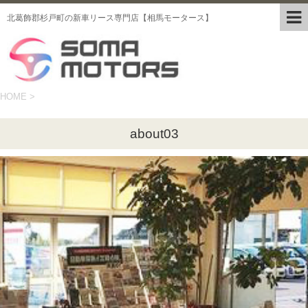
北葛飾郡杉戸町の新車リース専門店【相馬モータース】
HOME
>
about03